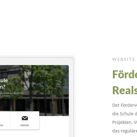
WEBSITE
Förd
Real
Der Förderv
die Schule d
Projekten, 
das regulär