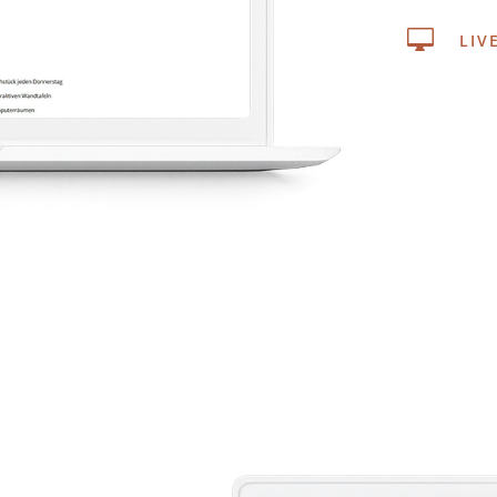

LIV