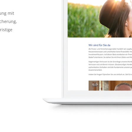
ung mit
icherung,
ristige