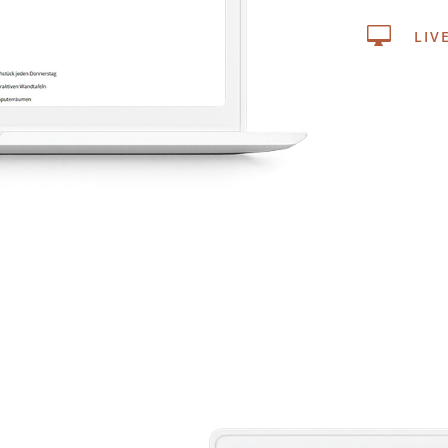

LIV