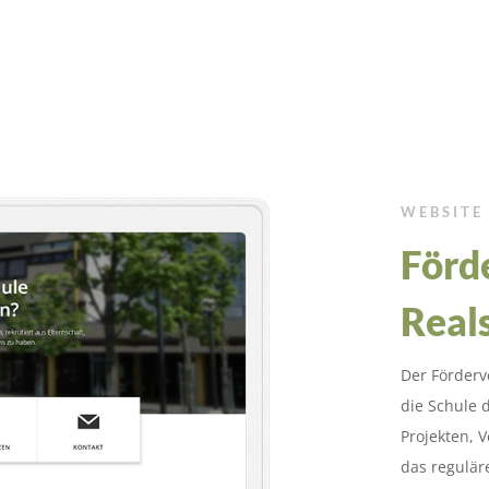
WEBSITE
Förd
Real
Der Förderv
die Schule d
Projekten, 
das regulär