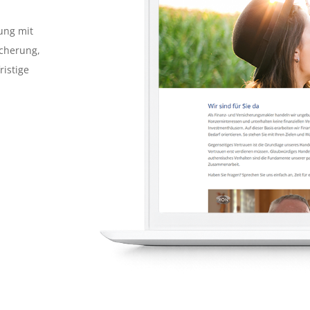
ung mit
icherung,
ristige